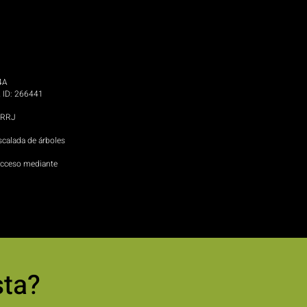
4A
 ID: 266441
UFRRJ
scalada de árboles
 acceso mediante
sta?