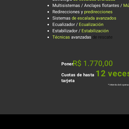
Multisistemas / Anclajes flotantes /
Mú
Redirecciones y
predirecciones
Sistemas
de escalada avanzados
Ecualizador /
Ecualización
Estabilizador /
Estabilización
Técnicas
avanzadas
de rescate
R$ 1.770,00
Poner:
12 vece
Cuotas de hasta
tarjeta
* Interés del opera