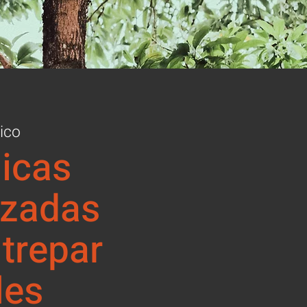
ico
icas
zadas
 trepar
les