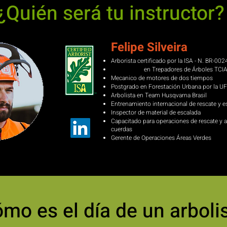
¿Quién será tu instructor?
Felipe Silveira
Arborista certificado por la ISA - N.
BR-002
en Trepadores de Árboles
TCIA
Especialista
Mecanico de motores de dos tiempos
Postgrado en Forestación Urbana por la 
Arbolista en Team Husqvarna Brasil
Entrenamiento internacional de rescate y e
Inspector de material de escalada
Capacitado para operaciones de rescate y
cuerdas
Gerente
de Operaciones Áreas Verdes
mo es el día de un arboli