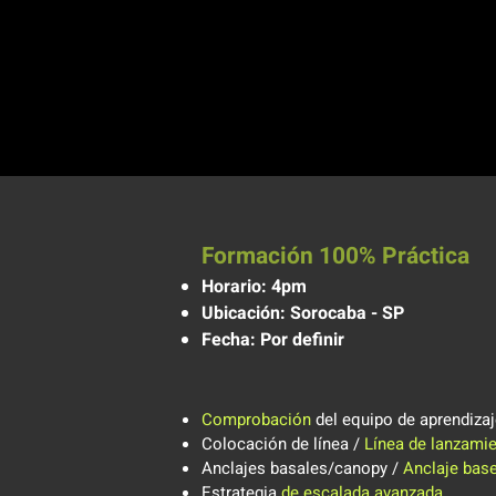
S
ES DESEA
* N
Formación 100% Práctica
Horario: 4pm
Ubicación: Sorocaba - SP
Fecha: Por definir
Comprobación
del equipo de aprendiza
Colocación de línea /
Línea de lanzami
Anclajes basales/canopy /
Anclaje base
Estrategia
de escalada avanzada