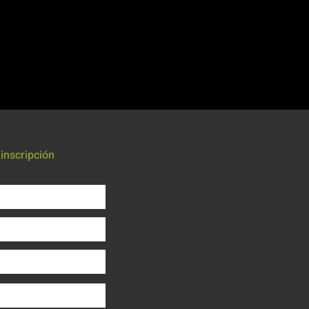
DA
IO EQUIPO
uso.
inscripción