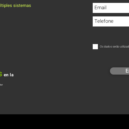
ltiples sistemas
Os dados serão utiliza
E
s
en la
dor