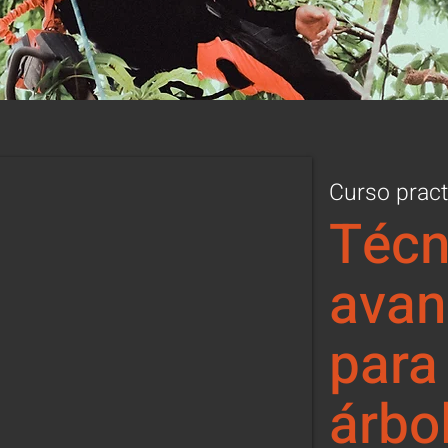
Curso pract
Técn
avan
para
árbo