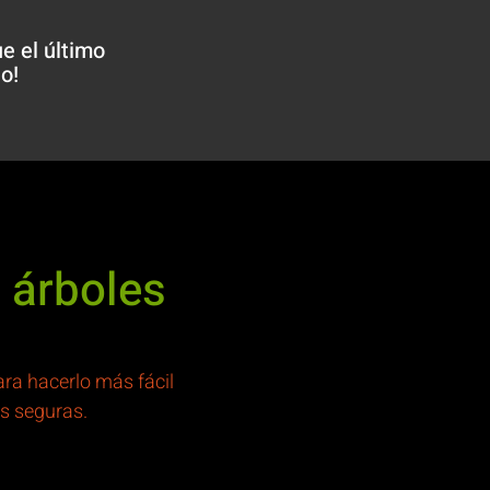
e el último
o!
 árboles
ara hacerlo más fácil
s seguras.