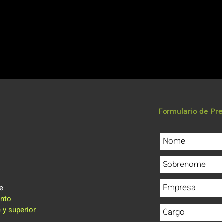
E REQUIERE EXPERIENCIA PREVIA EN ESCALA
BLE QUE LOS ESTUDIANTES TRAIGAN SU PROP
ota: el equipo se someterá a inspección para su 
Formulario de Pre
je
ento
 y superior